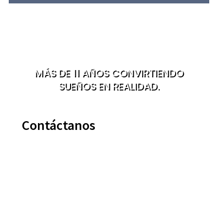
MÁS DE 11 AÑOS CONVIRTIENDO
SUEÑOS EN REALIDAD.
Contáctanos
614 286 7700
ssaga@finya.com.mx
Matamoros #2604 Fracc. Zarco C.P.31415
Chihuahua, MX