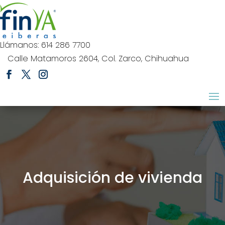
Llámanos: 614 286 7700
Calle Matamoros 2604, Col. Zarco, Chihuahua
Adquisición de vivienda