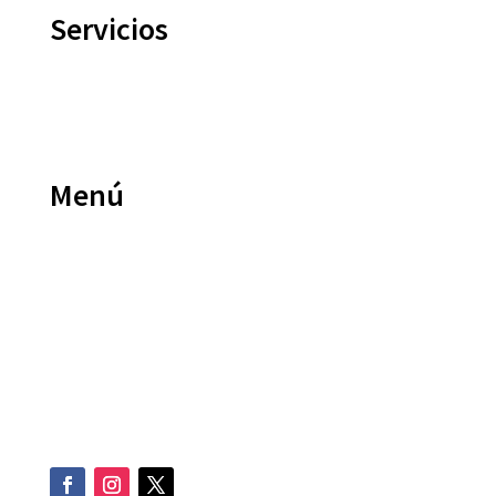
Servicios
Crédito Hipotecario
Crédito Empresarial
Menú
Inicio
Nosotros
Contacto
Aviso de Privacidad